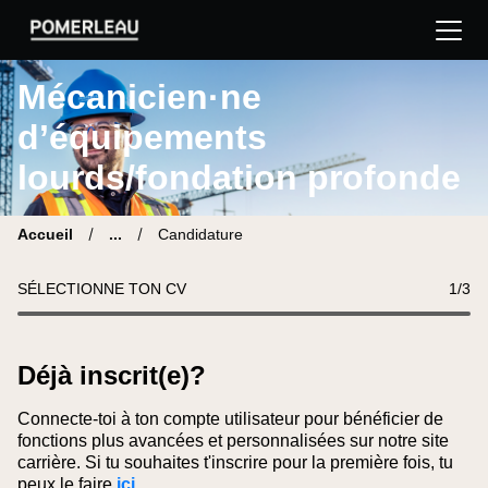
Pomerleau Site carrière | Trouve ton nouveau poste
Mécanicien·ne
d’équipements
lourds/fondation profonde
Accueil
...
Candidature
SÉLECTIONNE TON CV
1
/3
Déjà inscrit(e)?
Connecte-toi à ton compte utilisateur pour bénéficier de
fonctions plus avancées et personnalisées sur notre site
carrière. Si tu souhaites t'inscrire pour la première fois, tu
peux le faire
ici