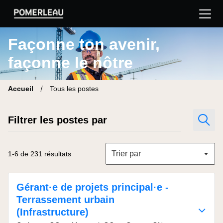
Pomerleau Site carrière | Trouve ton nouveau poste
Façonne ton avenir,
façonne le nôtre
Accueil
Tous les postes
Filtrer les postes par
Trier par
1-6 de 231 résultats
Gérant·e de projets principal·e -
Terrassement urbain
(Infrastructure)