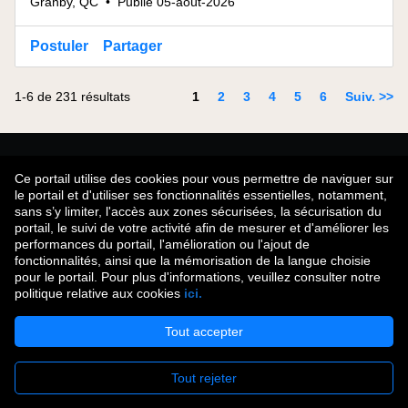
Granby, QC
•
Publié 05-août-2026
Postuler
Partager
Page
1-6 de 231 résultats
1
2
3
4
5
6
Suiv. >>
Tu n'as pas trouvé ce que tu cherchais?
Ce portail utilise des cookies pour vous permettre de naviguer sur
le portail et d'utiliser ses fonctionnalités essentielles, notamment,
sans s’y limiter, l'accès aux zones sécurisées, la sécurisation du
Rejoins notre communauté de talent
portail, le suivi de votre activité afin de mesurer et d'améliorer les
performances du portail, l'amélioration ou l'ajout de
fonctionnalités, ainsi que la mémorisation de la langue choisie
pour le portail. Pour plus d'informations, veuillez consulter notre
politique relative aux cookies
ici.
Droit d'auteur © 2026
Tout accepter
Conditions d'utilisation
|
Politique de confidentialité
|
Tout rejeter
Communauté de talent