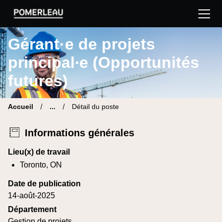
Pomerleau Site carrière | Trouve ton nouveau poste
Gérant·e de projets
principal∙e (Opportunités
futures)
Accueil
...
Détail du poste
Informations générales
Lieu(x) de travail
Toronto, ON
Date de publication
14-août-2025
Département
Gestion de projets