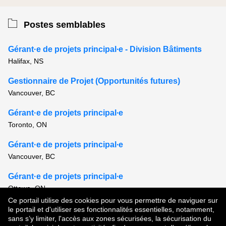
Postes semblables
Gérant·e de projets principal∙e - Division Bâtiments
Halifax, NS
Gestionnaire de Projet (Opportunités futures)
Vancouver, BC
Gérant·e de projets principal∙e
Toronto, ON
Gérant·e de projets principal∙e
Vancouver, BC
Gérant·e de projets principal∙e
Ottawa, ON
Ce portail utilise des cookies pour vous permettre de naviguer sur
Voir tous les postes semblables
le portail et d'utiliser ses fonctionnalités essentielles, notamment,
sans s’y limiter, l'accès aux zones sécurisées, la sécurisation du