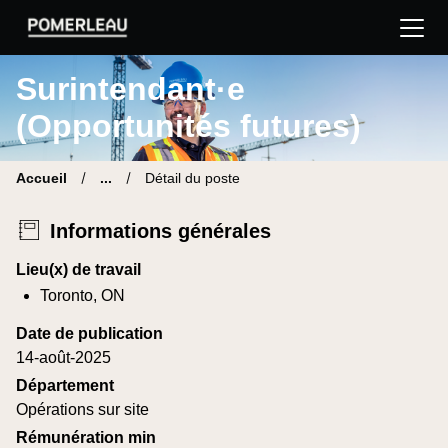
Pomerleau Site carrière | Trouve ton nouveau poste
Surintendant·e
(Opportunités futures)
Accueil
...
Détail du poste
Informations générales
Lieu(x) de travail
Toronto, ON
Date de publication
14-août-2025
Département
Opérations sur site
Rémunération min