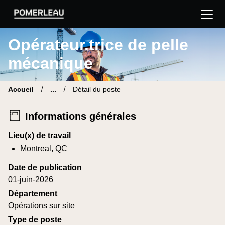
Pomerleau Site carrière | Trouve ton nouveau poste
Opérateur.trice de pelle
mécanique
Accueil
...
Détail du poste
Informations générales
Lieu(x) de travail
Montreal, QC
Date de publication
01-juin-2026
Département
Opérations sur site
Type de poste