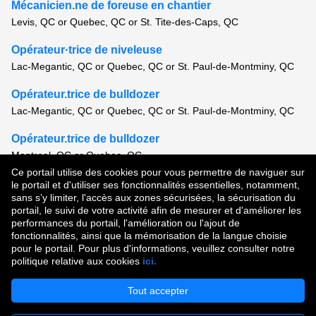
Mécanicien.ne de foreuse en chantier
Levis, QC or Quebec, QC or St. Tite-des-Caps, QC
Opérateur·trice de niveleuse
Lac-Megantic, QC or Quebec, QC or St. Paul-de-Montminy, QC
Opérateur.trice de bulldozer
Lac-Megantic, QC or Quebec, QC or St. Paul-de-Montminy, QC
Opérateur.trice de bulldozer
Montreal, QC or Quebec, QC
Ce portail utilise des cookies pour vous permettre de naviguer sur
Voir tous les postes semblables
le portail et d'utiliser ses fonctionnalités essentielles, notamment,
sans s’y limiter, l'accès aux zones sécurisées, la sécurisation du
portail, le suivi de votre activité afin de mesurer et d'améliorer les
performances du portail, l'amélioration ou l'ajout de
Droit d'auteur © 2026
fonctionnalités, ainsi que la mémorisation de la langue choisie
pour le portail. Pour plus d'informations, veuillez consulter notre
Conditions d'utilisation
|
Politique de confidentialité
|
politique relative aux cookies
ici.
Communauté de talent
Tout accepter