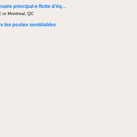
Gestionnaire principal-e flotte d'équipement
C or Montreal, QC
us les postes semblables