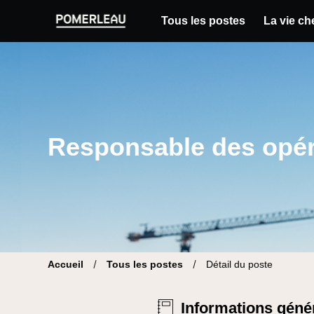
Tous les postes
La vie c
Pomerleau Site carrière | Trouve ton nouvea
Responsable des opér
Accueil
Tous les postes
Détail du poste
Informations géné