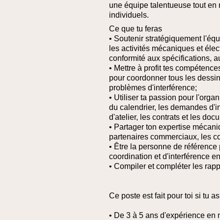
une équipe talentueuse tout en 
individuels.
Ce que tu feras
• Soutenir stratégiquement l'équ
les activités mécaniques et électr
conformité aux spécifications, 
• Mettre à profit tes compétenc
pour coordonner tous les dessins
problèmes d'interférence;
• Utiliser ta passion pour l'organ
du calendrier, les demandes d'i
d'atelier, les contrats et les d
• Partager ton expertise mécani
partenaires commerciaux, les con
• Être la personne de référence p
coordination et d'interférence e
• Compiler et compléter les rappo
Ce poste est fait pour toi si tu as
• De 3 à 5 ans d'expérience en m