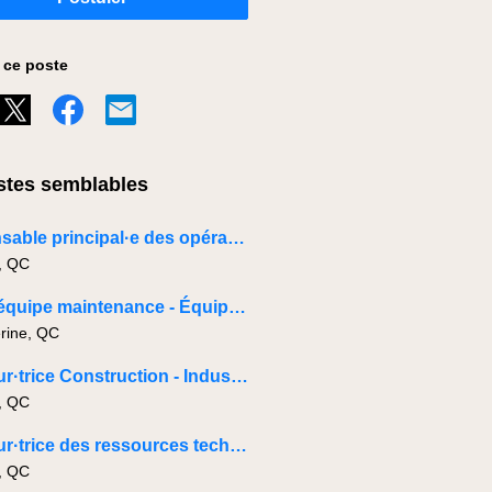
 ce poste
tes semblables
Responsable principal·e des opérations électromécanique
, QC
Chef d’équipe maintenance - Équipements lourds
erine, QC
Directeur·trice Construction - Industriel
, QC
Directeur·trice des ressources techniques industrielles
, QC