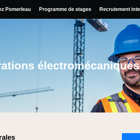
hez Pomerleau
Programme de stages
Recrutement inte
u poste
ations électromécaniques
rales