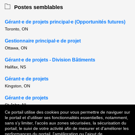
Postes semblables
Gérant·e de projets principal∙e (Opportunités futures)
Toronto, ON
Gestionnaire principal·e de projet
Ottawa, ON
Gérant∙e de projets - Division Bâtiments
Halifax, NS
Gérant·e de projets
Kingston, ON
Gérant∙e de projets
St-John, NL
Ce portail utilise des cookies pour vous permettre de naviguer sur
Voir tous les postes semblables
le portail et d'utiliser ses fonctionnalités essentielles, notamment,
sans s’y limiter, l'accès aux zones sécurisées, la sécurisation du
portail, le suivi de votre activité afin de mesurer et d'améliorer les
performances du portail, l'amélioration ou l'ajout de