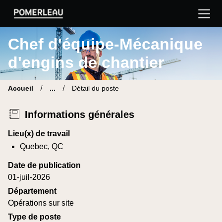
Pomerleau Site carrière | Trouve ton nouveau poste
Chef d'équipe-Mécanique
d'engins de chantier
Accueil
...
Détail du poste
Informations générales
Lieu(x) de travail
Quebec, QC
Date de publication
01-juil-2026
Département
Opérations sur site
Type de poste