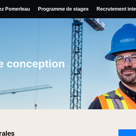
hez Pomerleau
Programme de stages
Recrutement inte
u poste
de conception
rales