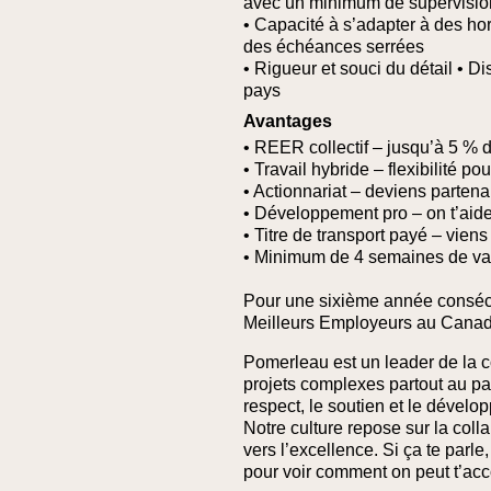
avec un minimum de supervisio
• Capacité à s’adapter à des ho
des échéances serrées
• Rigueur et souci du détail
• Di
pays
Avantages
• REER collectif – jusqu’à 5 % 
• Travail hybride – flexibilité po
• Actionnariat – deviens partena
• Développement pro – on t’aid
• Titre de transport payé – viens 
• Minimum de 4 semaines de va
Pour une sixième année conséc
Meilleurs Employeurs au Canad
Pomerleau est un leader de la c
projets complexes partout au pa
respect, le soutien et le dével
Notre culture repose sur la col
vers l’excellence. Si ça te parl
pour voir comment on peut t’ac