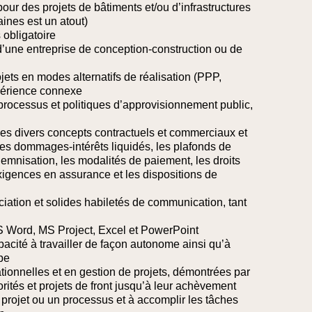
pour des projets de bâtiments et/ou d’infrastructures
ines est un atout)
 obligatoire
 d’une entreprise de conception-construction ou de
ts en modes alternatifs de réalisation (PPP,
périence connexe
rocessus et politiques d’approvisionnement public,
n
s divers concepts contractuels et commerciaux et
e les dommages-intérêts liquidés, les plafonds de
demnisation, les modalités de paiement, les droits
 exigences en assurance et les dispositions de
ciation et solides habiletés de communication, tant
MS Word, MS Project, Excel et PowerPoint
apacité à travailler de façon autonome ainsi qu’à
pe
tionnelles et en gestion de projets, démontrées par
orités et projets de front jusqu’à leur achèvement
projet ou un processus et à accomplir les tâches