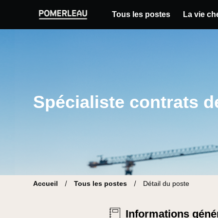
Tous les postes
La vie c
Pomerleau Site carrière | Trouve ton nouvea
Spécialiste contrats 
Accueil
Tous les postes
Détail du poste
Informations géné