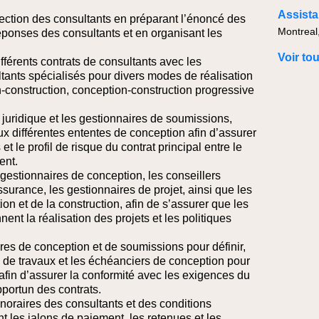
lection des consultants en préparant l’énoncé des
Montreal
réponses des consultants et en organisant les
Voir to
ifférents contrats de consultants avec les
ltants spécialisés pour divers modes de réalisation
n-construction, conception-construction progressive
 juridique et les gestionnaires de soumissions,
x différentes ententes de conception afin d’assurer
et le profil de risque du contrat principal entre le
ent.
s gestionnaires de conception, les conseillers
ssurance, les gestionnaires de projet, ainsi que les
on et de la construction, afin de s’assurer que les
nent la réalisation des projets et les politiques
res de conception et de soumissions pour définir,
s de travaux et les échéanciers de conception pour
afin d’assurer la conformité avec les exigences du
pportun des contrats.
onoraires des consultants et des conditions
 les jalons de paiement, les retenues et les