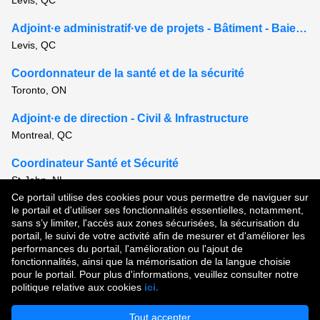
Levis, QC
Adjoint·e administratif·ve de projets - Bâtiment - Baie-Comeau
Levis, QC
Coordonnateur de la santé et de la sécurité
Toronto, ON
Adjoint·e de direction - Civil & Infrastructure
Montreal, QC
Coordinateur Santé et Sécurité
St-John, NL
Ce portail utilise des cookies pour vous permettre de naviguer sur
Voir tous les postes semblables
le portail et d'utiliser ses fonctionnalités essentielles, notamment,
sans s’y limiter, l'accès aux zones sécurisées, la sécurisation du
portail, le suivi de votre activité afin de mesurer et d'améliorer les
performances du portail, l'amélioration ou l'ajout de
Droit d'auteur © 2026
fonctionnalités, ainsi que la mémorisation de la langue choisie
pour le portail. Pour plus d'informations, veuillez consulter notre
Conditions d'utilisation
|
Politique de confidentialité
|
politique relative aux cookies
ici.
Communauté de talent
Tout accepter