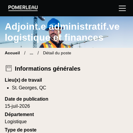
Pomerleau Site carrière | Trouve ton nouveau poste
Adjoint.e administratif.ve
logistique et finances
Accueil
...
Détail du poste
Informations générales
Lieu(x) de travail
St. Georges, QC
Date de publication
15-juil-2026
Département
Logistique
Type de poste