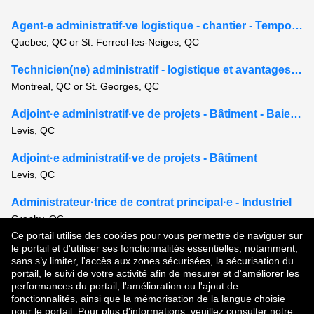
Agent-e administratif-ve logistique - chantier - Temporaire 6-8 mois
Quebec, QC or St. Ferreol-les-Neiges, QC
Technicien(ne) administratif - logistique et avantages imposables
Montreal, QC or St. Georges, QC
Adjoint·e administratif·ve de projets - Bâtiment - Baie-Comeau
Levis, QC
Adjoint·e administratif·ve de projets - Bâtiment
Levis, QC
Administrateur·trice de contrat principal·e - Industriel
Granby, QC
Ce portail utilise des cookies pour vous permettre de naviguer sur
Voir tous les postes semblables
le portail et d'utiliser ses fonctionnalités essentielles, notamment,
sans s’y limiter, l'accès aux zones sécurisées, la sécurisation du
portail, le suivi de votre activité afin de mesurer et d'améliorer les
performances du portail, l'amélioration ou l'ajout de
Droit d'auteur © 2026
fonctionnalités, ainsi que la mémorisation de la langue choisie
pour le portail. Pour plus d'informations, veuillez consulter notre