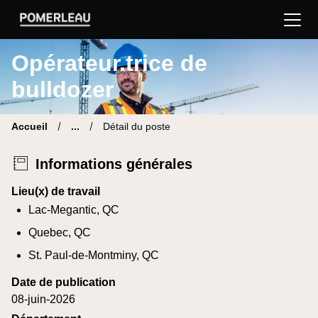
Pomerleau Site carrière | Trouve ton nouveau poste
Opérateur.trice de
bulldozer
Accueil
...
Détail du poste
Informations générales
Lieu(x) de travail
Lac-Megantic, QC
Quebec, QC
St. Paul-de-Montminy, QC
Date de publication
08-juin-2026