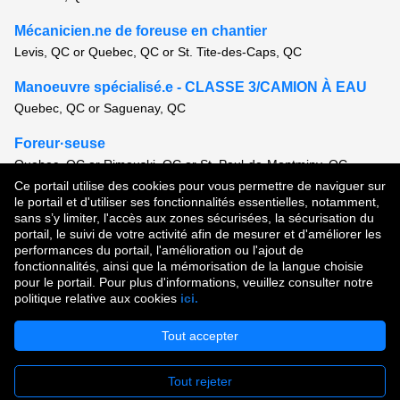
Mécanicien.ne de foreuse en chantier
Levis, QC or Quebec, QC or St. Tite-des-Caps, QC
Manoeuvre spécialisé.e - CLASSE 3/CAMION À EAU
Quebec, QC or Saguenay, QC
Foreur·seuse
Quebec, QC or Rimouski, QC or St. Paul-de-Montminy, QC
Ce portail utilise des cookies pour vous permettre de naviguer sur
Voir tous les postes semblables
le portail et d'utiliser ses fonctionnalités essentielles, notamment,
sans s’y limiter, l'accès aux zones sécurisées, la sécurisation du
portail, le suivi de votre activité afin de mesurer et d'améliorer les
performances du portail, l'amélioration ou l'ajout de
Droit d'auteur © 2026
fonctionnalités, ainsi que la mémorisation de la langue choisie
pour le portail. Pour plus d'informations, veuillez consulter notre
Conditions d'utilisation
|
Politique de confidentialité
|
politique relative aux cookies
ici.
Communauté de talent
Tout accepter
Tout rejeter