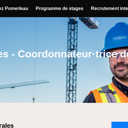
hez Pomerleau
Programme de stages
Recrutement inte
u poste
 - Coordonnateur·trice de 
rales