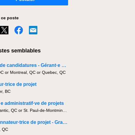
 ce poste
tes semblables
Bassin de candidatures - Gérant·e de projets - Civil & Infrastructure
QC or Montreal, QC or Quebec, QC
r·trice de projet
r, BC
·e administratif·ve de projets
Lac-Megantic, QC or St. Paul-de-Montminy, QC
Coordonnateur·trice de projet - Grands Projets
, QC