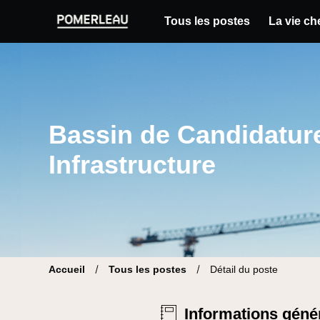
Tous les postes
La vie c
Pomerleau Site carrière | Trouve ton nouvea
Bassin de Candidatures
Infrastructure
Accueil
Tous les postes
Détail du poste
Informations géné