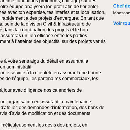
aritime, fondations profondes, coffrage) sur des
Chef de
tre équipe analysera ton profil afin de t’orienter
s avec ton expertise, tes intérêts et ta localisation,
Moosonee
r rapidement à des projets d’envergure.
En tant que
Voir to
 sein de la division Civil & Infrastructure de
é dans la coordination des projets et le bon
ssureras un lien efficace entre les parties
ent à l’atteinte des objectifs, sur des projets variés
ce à votre sens aigu du détail en assurant la
en administratif.
our le service à la clientèle en assurant une bonne
 de l'équipe, les partenaires commerciaux, les
e à jour avec diligence nos calendriers de
pour l'organisation en assurant la maintenance,
 d'atelier, des demandes d'information, des bons de
is d'avis de modification et des documents
r méticuleusement les devis des projets, en