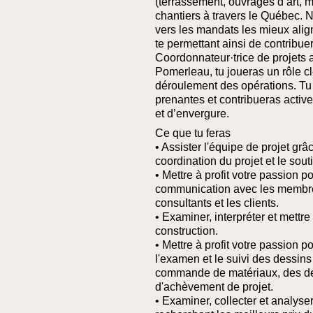
(terrassement, ouvrages d’art, m
chantiers à travers le Québec. No
vers les mandats les mieux aligné
te permettant ainsi de contribue
Coordonnateur·trice de projets au
Pomerleau, tu joueras un rôle cl
déroulement des opérations. Tu a
prenantes et contribueras activem
et d’envergure.
Ce que tu feras
• Assister l'équipe de projet grâ
coordination du projet et le souti
• Mettre à profit votre passion p
communication avec les membres
consultants et les clients.
• Examiner, interpréter et mettr
construction.
• Mettre à profit votre passion 
l'examen et le suivi des dessins
commande de matériaux, des dev
d'achèvement de projet.
• Examiner, collecter et analyse