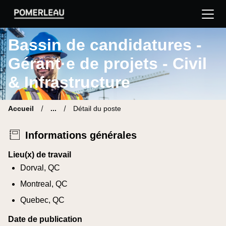
Pomerleau Site carrière | Trouve ton nouveau poste
Bassin de candidatures -
Gérant·e de projets - Civil
& Infrastructure
Accueil
...
Détail du poste
Informations générales
Lieu(x) de travail
Dorval, QC
Montreal, QC
Quebec, QC
Date de publication