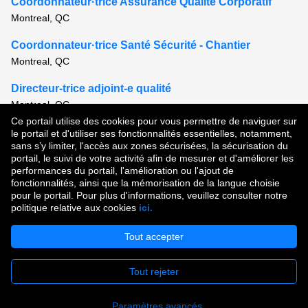
Coordonnateur·trice Assurance Qualité Corporatif
Montreal, QC
Coordonnateur·trice Santé Sécurité - Chantier
Montreal, QC
Directeur-trice adjoint-e qualité
Montreal, QC
Ce portail utilise des cookies pour vous permettre de naviguer sur
Voir tous les postes semblables
le portail et d'utiliser ses fonctionnalités essentielles, notamment,
sans s’y limiter, l'accès aux zones sécurisées, la sécurisation du
portail, le suivi de votre activité afin de mesurer et d'améliorer les
performances du portail, l'amélioration ou l'ajout de
Droit d'auteur © 2026
fonctionnalités, ainsi que la mémorisation de la langue choisie
pour le portail. Pour plus d'informations, veuillez consulter notre
Conditions d'utilisation
|
Politique de confidentialité
|
politique relative aux cookies
ici.
Communauté de talent
Tout accepter
Tout rejeter
Postuler
Paramètres avancés