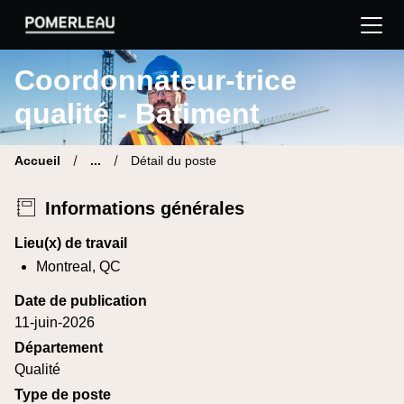
Pomerleau Site carrière | Trouve ton nouveau poste
Coordonnateur-trice
qualité - Batiment
Accueil
...
Détail du poste
Informations générales
Lieu(x) de travail
Montreal, QC
Date de publication
11-juin-2026
Département
Qualité
Type de poste