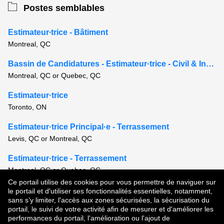
Postes semblables
Estimateur∙trice - Bâtiment
Montreal, QC
Bassin de Candidatures - Estimateur·trice - Civil & Infrastructure
Montreal, QC or Quebec, QC
Estimateur·trice
Toronto, ON
Estimateur·trice Principal·e - Terrassement
Levis, QC or Montreal, QC
Estimateur·trice - Terrassement
Montreal, QC or Quebec, QC
Ce portail utilise des cookies pour vous permettre de naviguer sur
Voir tous les postes semblables
le portail et d'utiliser ses fonctionnalités essentielles, notamment,
sans s’y limiter, l'accès aux zones sécurisées, la sécurisation du
portail, le suivi de votre activité afin de mesurer et d'améliorer les
performances du portail, l'amélioration ou l'ajout de
Droit d'auteur © 2026