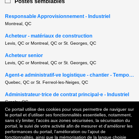
Postes semblables
Responsable Approvisionnement - Industriel
Montreal, QC
Acheteur - matériaux de construction
Levis, QC or Montreal, QC or St. Georges, QC
Acheteur senior
Levis, QC or Montreal, QC or St. Georges, QC
Agent-e administratif-ve logistique - chantier - Temporaire 6-8 mois
Quebec, QC or St. Ferreol-les-Neiges, QC
Administrateur·trice de contrat principal·e - Industriel
Granby, QC
Ce portail utilise des cookies pour vous permettre de naviguer sur
Voir tous les postes semblables
le portail et d'utiliser ses fonctionnalités essentielles, notamment,
sans s’y limiter, l'accès aux zones sécurisées, la sécurisation du
portail, le suivi de votre activité afin de mesurer et d'améliorer les
performances du portail, l'amélioration ou l'ajout de
Droit d'auteur © 2026
fonctionnalités, ainsi que la mémorisation de la langue choisie