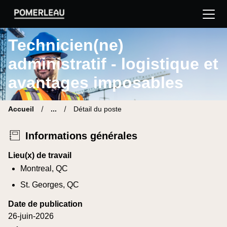
Pomerleau Site carrière | Trouve ton nouveau poste
Technicien(ne)
administratif - logistique et
avantages imposables
Accueil
...
Détail du poste
Informations générales
Lieu(x) de travail
Montreal, QC
St. Georges, QC
Date de publication
26-juin-2026