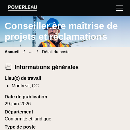
Pomerleau Site carrière | Trouve ton nouveau poste
Conseiller.ère maîtrise de
projets et réclamations
Accueil
...
Détail du poste
Informations générales
Lieu(x) de travail
Montreal, QC
Date de publication
29-juin-2026
Département
Conformité et juridique
Type de poste