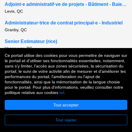
Adjoint·e administratif·ve de projets - Bâtiment - Baie-Comeau
Levis, QC
Administrateur·trice de contrat principal·e - Industriel
Granby, QC
Senior Estimateur (rice)
Vancouver, BC
Ce portail utilise des cookies pour vous permettre de naviguer sur
Voir tous les postes semblables
le portail et d'utiliser ses fonctionnalités essentielles, notamment,
sans s’y limiter, l'accès aux zones sécurisées, la sécurisation du
portail, le suivi de votre activité afin de mesurer et d'améliorer les
performances du portail, l'amélioration ou l'ajout de
Droit d'auteur © 2026
fonctionnalités, ainsi que la mémorisation de la langue choisie
pour le portail. Pour plus d'informations, veuillez consulter notre
Conditions d'utilisation
|
Politique de confidentialité
|
politique relative aux cookies
ici.
Communauté de talent
Tout accepter
Tout rejeter