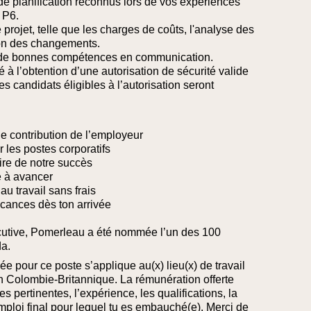
s de planification reconnus lors de vos expériences
 P6.
projet, telle que les charges de coûts, l'analyse des
ion des changements.
que de bonnes compétences en communication.
té à l’obtention d’une autorisation de sécurité valide
candidats éligibles à l’autorisation seront
de contribution de l’employeur
ur les postes corporatifs
ire de notre succès
e à avancer
au travail sans frais
cances dès ton arrivée
utive, Pomerleau a été nommée l’un des 100
a.
ée pour ce poste s’applique au(x) lieu(x) de travail
en Colombie‑Britannique. La rémunération offerte
 pertinentes, l’expérience, les qualifications, la
emploi final pour lequel tu es embauché(e).
Merci de