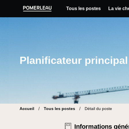
Tous les postes
La vie c
Pomerleau Site carrière | Trouve ton nouvea
Planificateur principal
Accueil
Tous les postes
Détail du poste
Informations géné