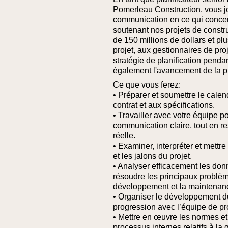
Pomerleau Construction, vous jou
communication en ce qui concern
soutenant nos projets de construc
de 150 millions de dollars et pl
projet, aux gestionnaires de pro
stratégie de planification pend
également l'avancement de la pl
Ce que vous ferez:
• Préparer et soumettre le cale
contrat et aux spécifications.
• Travailler avec votre équipe p
communication claire, tout en re
réelle.
• Examiner, interpréter et mettre
et les jalons du projet.
• Analyser efficacement les donné
résoudre les principaux problèm
développement et la maintenanc
• Organiser le développement du
progression avec l’équipe de pro
• Mettre en œuvre les normes et 
processus internes relatifs à la 