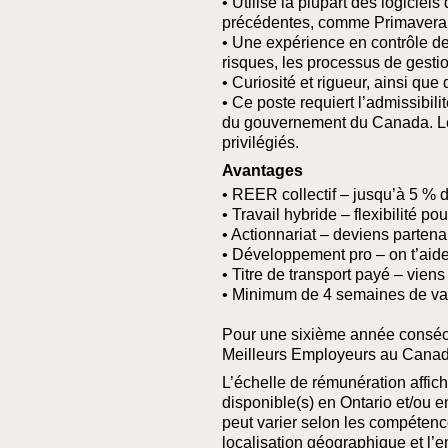
• Utilisé la plupart des logiciel
précédentes, comme Primavera
• Une expérience en contrôle de 
risques, les processus de gest
• Curiosité et rigueur, ainsi 
• Ce poste requiert l’admissibili
du gouvernement du Canada. Les 
privilégiés.
Avantages
• REER collectif – jusqu’à 5 % 
• Travail hybride – flexibilité po
• Actionnariat – deviens partena
• Développement pro – on t’aid
• Titre de transport payé – viens 
• Minimum de 4 semaines de va
Pour une sixième année conséc
Meilleurs Employeurs au Canad
L’échelle de rémunération affich
disponible(s) en Ontario et/ou 
peut varier selon les compétences
localisation géographique et l’