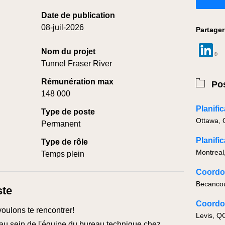
Date de publication
08-juil-2026
Partager
Nom du projet
Tunnel Fraser River
Rémunération max
Pos
148 000
Planific
Type de poste
Ottawa,
Permanent
Planific
Type de rôle
Montreal
Temps plein
Coordon
ste
Coordon
voulons te rencontrer!
Levis, Q
r au sein de l'équipe du bureau technique chez