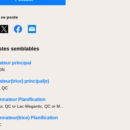
 ce poste
tes semblables
ateur principal
 ON
ateur(trice) principal(e)
, QC
nateur Planification
Becancour, QC or Lac-Megantic, QC or Montreal, QC
nateur(trice) Planification
C