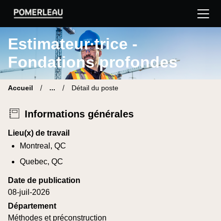
Pomerleau Site carrière | Trouve ton nouveau poste
Estimateur∙trice -
Fondations profondes
Accueil
...
Détail du poste
Informations générales
Lieu(x) de travail
Montreal, QC
Quebec, QC
Date de publication
08-juil-2026
Département
Méthodes et préconstruction