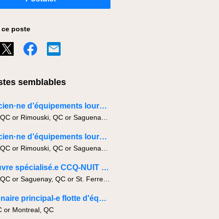
 ce poste
tes semblables
Mécanicien·ne d’équipements lourds en chantier APPRENTI
Quebec, QC or Rimouski, QC or Saguenay, QC
Mécanicien·ne d’équipements lourds en chantier
Quebec, QC or Rimouski, QC or Saguenay, QC
Manoeuvre spécialisé.e CCQ-NUIT - Mécanique
Quebec, QC or Saguenay, QC or St. Ferreol-les-Neiges, QC
Gestionnaire principal-e flotte d'équipement
C or Montreal, QC