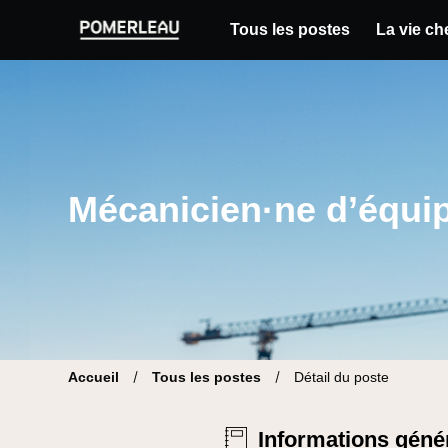
Tous les postes
La vie c
Pomerleau Site carrière | Trouve ton nouvea
Mécanicien·ne d’équi
Accueil
Tous les postes
Détail du poste
Informations géné