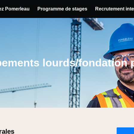
hez Pomerleau
Programme de stages
Recrutement inte
u poste
pements lourds/fondation 
rales