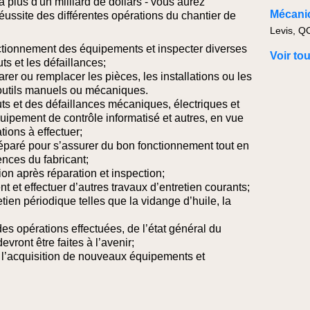
 à plus d'un milliard de dollars - vous aurez
Mécanic
réussite des différentes opérations du chantier de
onctionnement des équipements et inspecter diverses
Voir to
s et les défaillances;
arer ou remplacer les pièces, les installations ou les
’outils manuels ou mécaniques.
ts et des défaillances mécaniques, électriques et
uipement de contrôle informatisé et autres, en vue
tions à effectuer;
réparé pour s’assurer du bon fonctionnement tout en
ences du fabricant;
tion après réparation et inspection;
ent et effectuer d’autres travaux d’entretien courants;
etien périodique telles que la vidange d’huile, la
es opérations effectuées, de l’état général du
evront être faites à l’avenir;
à l’acquisition de nouveaux équipements et