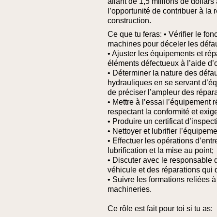
allant de 1,5 millions de dollars
l’opportunité de contribuer à la 
construction.
Ce que tu feras:
• Vérifier le f
machines pour déceler les défaut
• Ajuster les équipements et rép
éléments défectueux à l’aide d
• Déterminer la nature des défau
hydrauliques en se servant d’éq
de préciser l’ampleur des répara
• Mettre à l’essai l’équipement 
respectant la conformité et exig
• Produire un certificat d’inspec
• Nettoyer et lubrifier l’équipem
• Effectuer les opérations d’entr
lubrification et la mise au point;
• Discuter avec le responsable d
véhicule et des réparations qui d
• Suivre les formations reliées 
machineries.
Ce rôle est fait pour toi si tu as: