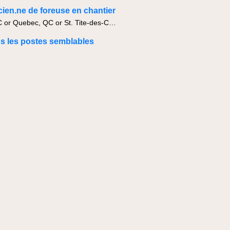
ien.ne de foreuse en chantier
Levis, QC or Quebec, QC or St. Tite-des-Caps, QC
us les postes semblables