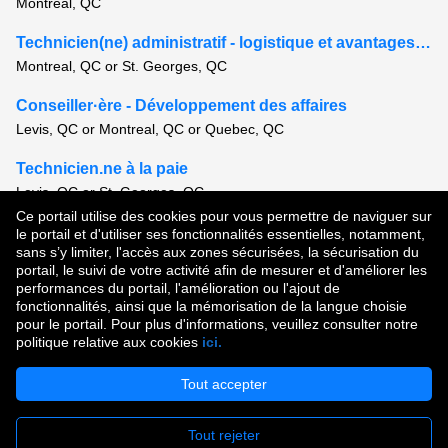
Montreal, QC
Technicien(ne) administratif - logistique et avantages imposables
Montreal, QC or St. Georges, QC
Conseiller·ère - Développement des affaires
Levis, QC or Montreal, QC or Quebec, QC
Technicien.ne à la paie
Levis, QC or St. Georges, QC
Ce portail utilise des cookies pour vous permettre de naviguer sur
Voir tous les postes semblables
le portail et d'utiliser ses fonctionnalités essentielles, notamment,
sans s’y limiter, l'accès aux zones sécurisées, la sécurisation du
portail, le suivi de votre activité afin de mesurer et d'améliorer les
performances du portail, l'amélioration ou l'ajout de
Droit d'auteur © 2026
fonctionnalités, ainsi que la mémorisation de la langue choisie
pour le portail. Pour plus d'informations, veuillez consulter notre
Conditions d'utilisation
|
Politique de confidentialité
|
politique relative aux cookies
ici.
Communauté de talent
Tout accepter
Tout rejeter