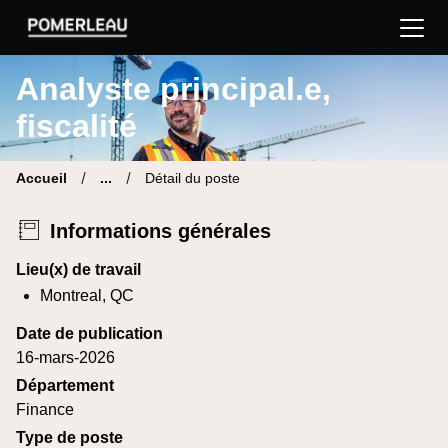
Pomerleau Site carrière | Trouve ton nouveau poste
Analyste principal.e,
fiscalité
Accueil
...
Détail du poste
Informations générales
Lieu(x) de travail
Montreal, QC
Date de publication
16-mars-2026
Département
Finance
Type de poste