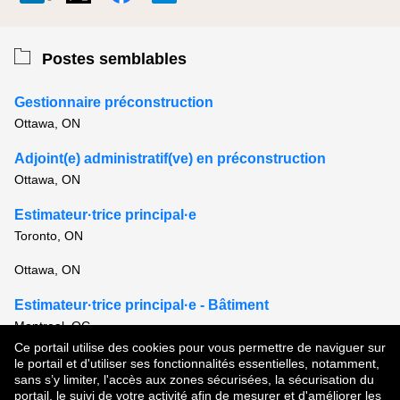
Postes semblables
Gestionnaire préconstruction
Ottawa, ON
Adjoint(e) administratif(ve) en préconstruction
Ottawa, ON
Estimateur·trice principal·e
Toronto, ON
Ottawa, ON
Estimateur·trice principal·e - Bâtiment
Montreal, QC
Ce portail utilise des cookies pour vous permettre de naviguer sur
Voir tous les postes semblables
le portail et d'utiliser ses fonctionnalités essentielles, notamment,
sans s’y limiter, l'accès aux zones sécurisées, la sécurisation du
portail, le suivi de votre activité afin de mesurer et d'améliorer les