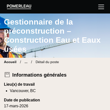
Pomerleau Site carrière | Trouve ton nouveau poste
Gestionnaire de la
préconstruction –
Construction Eau et Eaux
usées
Accueil
...
Détail du poste
Informations générales
Lieu(x) de travail
Vancouver, BC
Date de publication
17-mars-2026