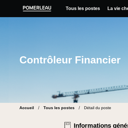
Tous les postes
La vie c
Pomerleau Site carrière | Trouve ton nouvea
Contrôleur Financier
Accueil
Tous les postes
Détail du poste
Informations géné