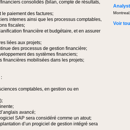
 financiers consolidés (bilan, compte de résultats,
Analyst
Montreal
t le paiement des factures;
ciers internes ainsi que les processus comptables,
Voir to
ons fiscales;
nification financière et budgétaire, et en assurer
es liées aux projets;
ntinue des processus de gestion financière;
développement des systèmes financiers;
s financières mobilisées dans les projets;
 :
sciences comptables, en gestion ou en
);
inente;
 d’anglais avancé;
rogiciel SAP sera considéré comme un atout;
mplantation d’un progiciel de gestion intégré sera