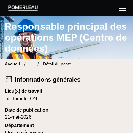
Pomerleau Site carrière | Trouve ton nouveau poste
Responsable principal des
opérations MEP (Centre de
données)
Accueil
...
Détail du poste
Informations générales
Lieu(x) de travail
Toronto, ON
Date de publication
21-mai-2026
Département
Électromécanique