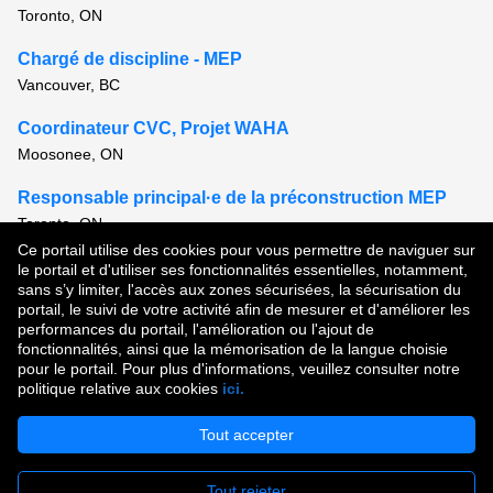
Toronto, ON
Chargé de discipline - MEP
Vancouver, BC
Coordinateur CVC, Projet WAHA
Moosonee, ON
Responsable principal·e de la préconstruction MEP
Toronto, ON
Ce portail utilise des cookies pour vous permettre de naviguer sur
Voir tous les postes semblables
le portail et d'utiliser ses fonctionnalités essentielles, notamment,
sans s’y limiter, l'accès aux zones sécurisées, la sécurisation du
portail, le suivi de votre activité afin de mesurer et d'améliorer les
performances du portail, l'amélioration ou l'ajout de
Droit d'auteur © 2026
fonctionnalités, ainsi que la mémorisation de la langue choisie
pour le portail. Pour plus d'informations, veuillez consulter notre
Conditions d'utilisation
|
Politique de confidentialité
|
politique relative aux cookies
ici.
Communauté de talent
Tout accepter
Tout rejeter