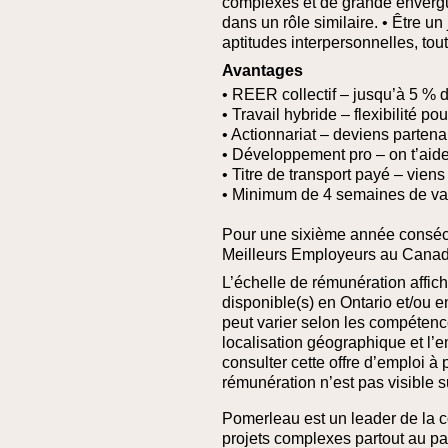
complexes et de grande envergur
dans un rôle similaire.
• Être un 
aptitudes interpersonnelles, to
Avantages
• REER collectif – jusqu’à 5 % 
• Travail hybride – flexibilité po
• Actionnariat – deviens partena
• Développement pro – on t’aid
• Titre de transport payé – viens 
• Minimum de 4 semaines de va
Pour une sixième année conséc
Meilleurs Employeurs au Canad
L’échelle de rémunération affich
disponible(s) en Ontario et/ou 
peut varier selon les compétences
localisation géographique et l’
consulter cette offre d’emploi à p
rémunération n’est pas visible su
Pomerleau est un leader de la c
projets complexes partout au pa