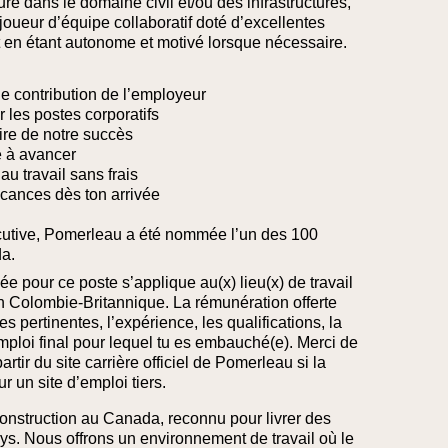
e dans le domaine civil et/ou des infrastructures,
joueur d’équipe collaboratif doté d’excellentes
ut en étant autonome et motivé lorsque nécessaire.
de contribution de l’employeur
ur les postes corporatifs
ire de notre succès
e à avancer
au travail sans frais
cances dès ton arrivée
utive, Pomerleau a été nommée l’un des 100
a.
ée pour ce poste s’applique au(x) lieu(x) de travail
en Colombie‑Britannique. La rémunération offerte
 pertinentes, l’expérience, les qualifications, la
emploi final pour lequel tu es embauché(e).
Merci de
artir du site carrière officiel de Pomerleau si la
r un site d’emploi tiers.
onstruction au Canada, reconnu pour livrer des
ys. Nous offrons un environnement de travail où le