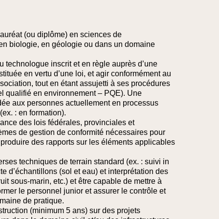
auréat (ou diplôme) en sciences de
 en biologie, en géologie ou dans un domaine
ou technologue inscrit et en règle auprès d’une
tituée en vertu d’une loi, et agir conformément au
ociation, tout en étant assujetti à ses procédures
nnel qualifié en environnement – PQE). Une
rdée aux personnes actuellement en processus
(ex. : en formation).
ce des lois fédérales, provinciales et
tèmes de gestion de conformité nécessaires pour
t produire des rapports sur les éléments applicables
rses techniques de terrain standard (ex. : suivi in
cte d’échantillons (sol et eau) et interprétation des
ruit sous-marin, etc.) et être capable de mettre à
rmer le personnel junior et assurer le contrôle et
maine de pratique.
truction (minimum 5 ans) sur des projets