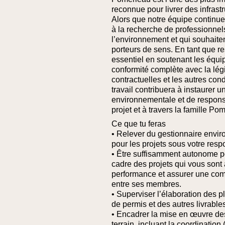
reconnue pour livrer des infrast
Alors que notre équipe continu
à la recherche de professionnel
l’environnement et qui souhaitent
porteurs de sens.
En tant que r
essentiel en soutenant les équip
conformité complète avec la lég
contractuelles et les autres con
travail contribuera à instaurer u
environnementale et de responsa
projet et à travers la famille Po
Ce que tu feras
• Relever du gestionnaire envir
pour les projets sous votre respo
• Être suffisamment autonome p
cadre des projets qui vous sont 
performance et assurer une comm
entre ses membres.
• Superviser l’élaboration des
de permis et des autres livrable
• Encadrer la mise en œuvre de
terrain, incluant la coordinatio