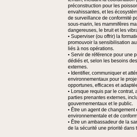
préconstruction pour les poisso
envahissantes, et les écosystè
de surveillance de conformité pou
sous-marin, les mammifères mari
dangereuses, le bruit et les vibra
• Superviser (ou offrir) la form
promouvoir la sensibilisation au
liés à nos opérations.
• Servir de référence pour une
dédiés et, selon les besoins des
externes.
• Identifier, communiquer et att
environnementaux pour le projet
opportunes, efficaces et adapté
• Lorsque requis par le contrat,
parties prenantes externes, inc
gouvernementaux et le public.
• Être un agent de changement et
environnementale et de conformi
• Être un ambassadeur de la sant
de la sécurité une priorité dans 