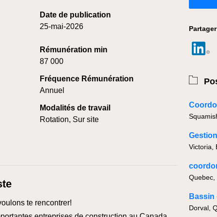
Date de publication
25-mai-2026
Partager
Rémunération min
87 000
Fréquence Rémunération
Pos
Annuel
Modalités de travail
Squamis
Rotation, Sur site
Victoria,
Quebec,
ste
voulons te rencontrer!
Dorval, 
portantes entreprises de construction au Canada,