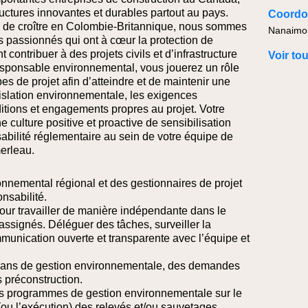
ructures innovantes et durables partout au pays.
Coordon
e de croître en Colombie-Britannique, nous sommes
Nanaimo
s passionnés qui ont à cœur la protection de
 contribuer à des projets civils et d’infrastructure
Voir to
esponsable environnemental, vous jouerez un rôle
es de projet afin d’atteindre et de maintenir une
islation environnementale, les exigences
ditions et engagements propres au projet. Votre
ne culture positive et proactive de sensibilisation
bilité réglementaire au sein de votre équipe de
merleau.
onnemental régional et des gestionnaires de projet
nsabilité.
our travailler de manière indépendante dans le
assignés. Déléguer des tâches, surveiller la
unication ouverte et transparente avec l’équipe et
 plans de gestion environnementale, des demandes
s préconstruction.
s programmes de gestion environnementale sur le
n (ou l’exécution) des relevés et/ou sauvetages