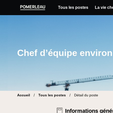
Tous les postes
La vie c
Pomerleau Site carrière | Trouve ton nouvea
Chef d’équipe enviro
Accueil
Tous les postes
Détail du poste
Informations géné