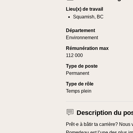
Lieu(x) de travail
Squamish, BC
Département
Environnement
Rémunération max
112 000
Type de poste
Permanent
Type de rôle
Temps plein
Description du po
Prêt·e à bâtir ta carrière? Nous 
Pomerleau est l’une des plus im