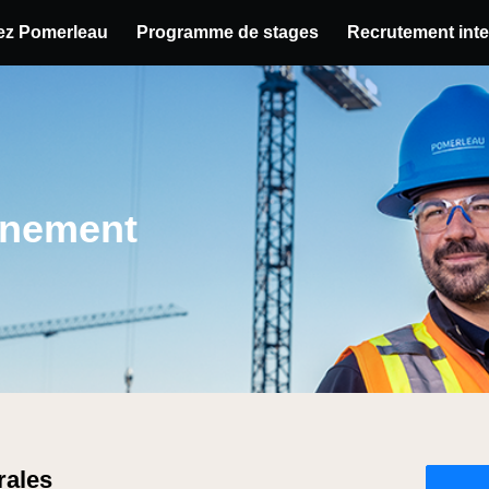
hez Pomerleau
Programme de stages
Recrutement inte
u poste
nnement
rales