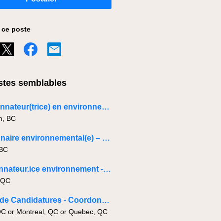
 ce poste
tes semblables
Coordonnateur(trice) en environnement
h, BC
Gestionnaire environnemental(e) – Île de Vancouver
 BC
coordonnateur.ice environnement - Mobile au Québec
 QC
Bassin de Candidatures - Coordonnateur·trice de projets - Civil & Infrastructure
QC or Montreal, QC or Quebec, QC