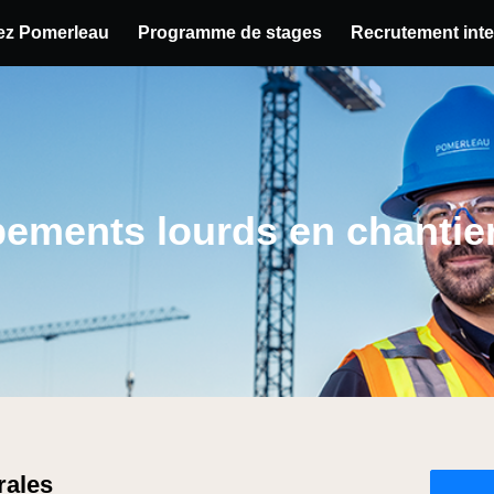
hez Pomerleau
Programme de stages
Recrutement inte
u poste
pements lourds en chanti
rales