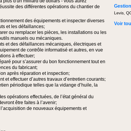
 à plus d'un milliard de dollars - vous aurez
réussite des différentes opérations du chantier de
Levis, Q
onctionnement des équipements et inspecter diverses
Voir to
s et les défaillances;
arer ou remplacer les pièces, les installations ou les
’outils manuels ou mécaniques.
ts et des défaillances mécaniques, électriques et
uipement de contrôle informatisé et autres, en vue
tions à effectuer;
réparé pour s’assurer du bon fonctionnement tout en
ences du fabricant;
tion après réparation et inspection;
ent et effectuer d’autres travaux d’entretien courants;
etien périodique telles que la vidange d’huile, la
es opérations effectuées, de l’état général du
evront être faites à l’avenir;
à l’acquisition de nouveaux équipements et