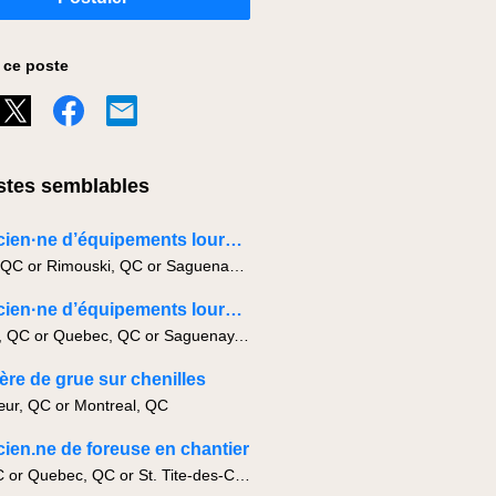
 ce poste
tes semblables
Mécanicien·ne d’équipements lourds en chantier
Quebec, QC or Rimouski, QC or Saguenay, QC
Mécanicien·ne d’équipements lourds/fondation profonde
Montreal, QC or Quebec, QC or Saguenay, QC
·ère de grue sur chenilles
ur, QC or Montreal, QC
ien.ne de foreuse en chantier
Levis, QC or Quebec, QC or St. Tite-des-Caps, QC