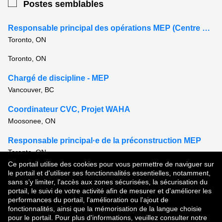
Postes semblables
Responsable principal des opérations MEP (Centre de données)
Toronto, ON
Toronto, ON
Chargé de discipline - MEP
Vancouver, BC
Coordinateur CVC, Projet WAHA
Moosonee, ON
Responsable principal·e de la préconstruction MEP
Toronto, ON
Ce portail utilise des cookies pour vous permettre de naviguer sur
Voir tous les postes semblables
le portail et d'utiliser ses fonctionnalités essentielles, notamment,
sans s’y limiter, l'accès aux zones sécurisées, la sécurisation du
portail, le suivi de votre activité afin de mesurer et d'améliorer les
performances du portail, l'amélioration ou l'ajout de
Droit d'auteur © 2026
fonctionnalités, ainsi que la mémorisation de la langue choisie
pour le portail. Pour plus d'informations, veuillez consulter notre