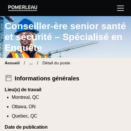
Pomerleau Site carrière | Trouve ton nouveau poste
Conseiller-ère senior santé
et sécurité – Spécialisé en
Enquête
Accueil
...
Détail du poste
Informations générales
Lieu(x) de travail
Montreal, QC
Ottawa, ON
Quebec, QC
Date de publication