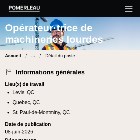
Pomerleau Site carrière | Trouve ton nouveau poste
Opérateur·trice de
machineries lourdes
Accueil
...
Détail du poste
Informations générales
Lieu(x) de travail
Levis, QC
Quebec, QC
St. Paul-de-Montminy, QC
Date de publication
08-juin-2026