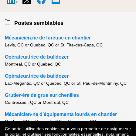
Postes semblables
Mécanicien.ne de foreuse en chantier
Levis, QC or Quebec, QC or St. Tite-des-Caps, QC
Opérateur.trice de bulldozer
Montreal, QC or Quebec, QC
Opérateur.trice de bulldozer
Lac-Megantic, QC or Quebec, QC or St. Paul-de-Montminy, QC
Grutier·ère de grue sur chenilles
Contrecœur, QC or Montreal, QC
Mécanicien·ne d’équipements lourds en chantier
Quebec, QC or Rimouski, QC or Saguenay, QC
Ce portail utilise des cookies pour vous permettre de naviguer sur
Voir tous les postes semblables
le portail et d'utiliser ses fonctionnalités essentielles, notamment,