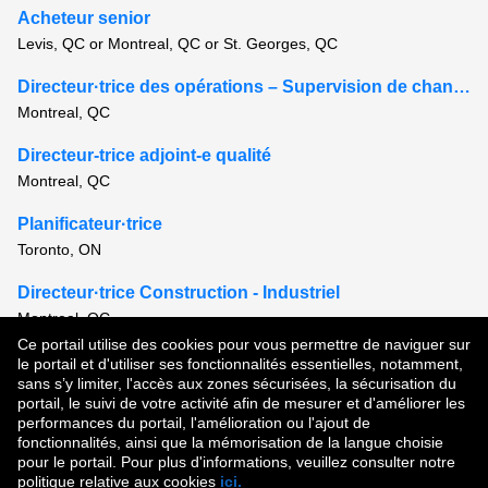
Acheteur senior
Levis, QC or Montreal, QC or St. Georges, QC
Directeur·trice des opérations – Supervision de chantier
Montreal, QC
Directeur-trice adjoint-e qualité
Montreal, QC
Planificateur·trice
Toronto, ON
Directeur·trice Construction - Industriel
Montreal, QC
Ce portail utilise des cookies pour vous permettre de naviguer sur
Voir tous les postes semblables
le portail et d'utiliser ses fonctionnalités essentielles, notamment,
sans s’y limiter, l'accès aux zones sécurisées, la sécurisation du
portail, le suivi de votre activité afin de mesurer et d'améliorer les
performances du portail, l'amélioration ou l'ajout de
Droit d'auteur © 2026
fonctionnalités, ainsi que la mémorisation de la langue choisie
pour le portail. Pour plus d'informations, veuillez consulter notre
Conditions d'utilisation
|
Politique de confidentialité
|
politique relative aux cookies
ici.