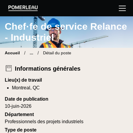
Pomerleau Site carrière | Trouve ton nouveau poste
Chef·fe de service Relance
- Industriel
Accueil
...
Détail du poste
Informations générales
Lieu(x) de travail
Montreal, QC
Date de publication
10-juin-2026
Département
Professionnels des projets industriels
Type de poste