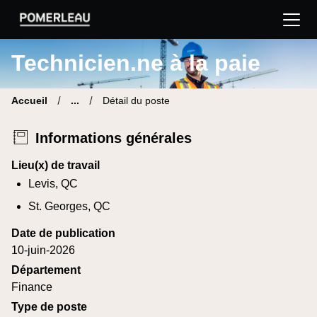
Pomerleau Site carrière | Trouve ton nouveau poste
Technicien.ne à la paie
Accueil
...
Détail du poste
Informations générales
Lieu(x) de travail
Levis, QC
St. Georges, QC
Date de publication
10-juin-2026
Département
Finance
Type de poste