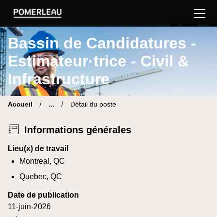
Pomerleau Site carrière | Trouve ton nouveau poste
Bassin de Candidatures -
Estimateur·trice - Civil &
Infrastructure
Accueil
...
Détail du poste
Informations générales
Lieu(x) de travail
Montreal, QC
Quebec, QC
Date de publication
11-juin-2026