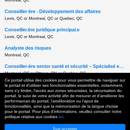
Montreal, QC
Conseiller·ère - Développement des affaires
Levis, QC or Montreal, QC or Quebec, QC
Conseiller.ère juridique principal.e
Levis, QC or Montreal, QC
Analyste des risques
Montreal, QC
Conseiller-ère senior santé et sécurité – Spécialisé en Enquête
Montreal, QC or Ottawa, ON or Quebec, QC
Ce portail utilise des cookies pour vous permettre de naviguer sur
Voir tous les postes semblables
le portail et d'utiliser ses fonctionnalités essentielles, notamment,
sans s’y limiter, l'accès aux zones sécurisées, la sécurisation du
portail, le suivi de votre activité afin de mesurer et d'améliorer les
performances du portail, l'amélioration ou l'ajout de
Droit d'auteur © 2026
fonctionnalités, ainsi que la mémorisation de la langue choisie
pour le portail. Pour plus d'informations, veuillez consulter notre
Conditions d'utilisation
|
Politique de confidentialité
|
politique relative aux cookies
ici.
Communauté de talent
Tout accepter