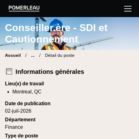
Pomerleau Site carrière | Trouve ton nouveau poste
Conseiller.ère - SDI et
Cautionnement
Accueil
...
Détail du poste
Informations générales
Lieu(x) de travail
Montreal, QC
Date de publication
02-juil-2026
Département
Finance
Type de poste