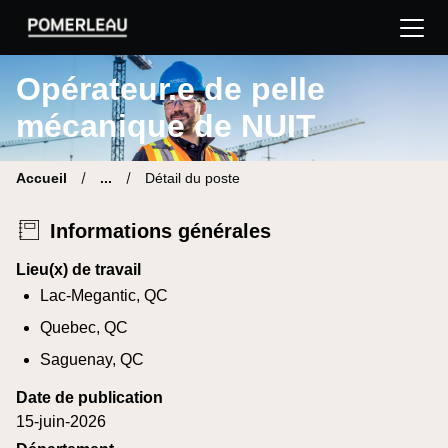
Pomerleau Site carrière | Trouve ton nouveau poste
Opérateur.e de pelle
mécanique de NUIT
Accueil
...
Détail du poste
Informations générales
Lieu(x) de travail
Lac-Megantic, QC
Quebec, QC
Saguenay, QC
Date de publication
15-juin-2026