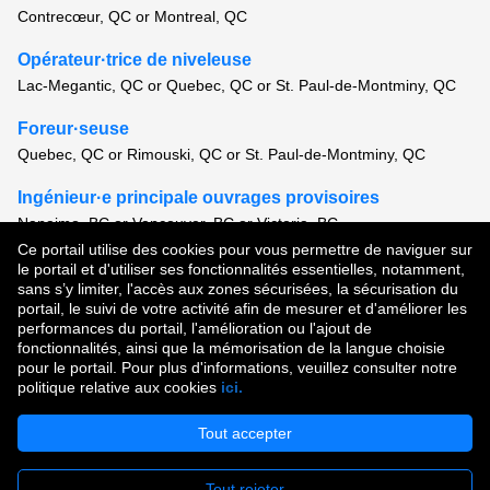
Contrecœur, QC or Montreal, QC
Opérateur·trice de niveleuse
Lac-Megantic, QC or Quebec, QC or St. Paul-de-Montminy, QC
Foreur·seuse
Quebec, QC or Rimouski, QC or St. Paul-de-Montminy, QC
Ingénieur·e principale ouvrages provisoires
Nanaimo, BC or Vancouver, BC or Victoria, BC
Ce portail utilise des cookies pour vous permettre de naviguer sur
Voir tous les postes semblables
le portail et d'utiliser ses fonctionnalités essentielles, notamment,
sans s’y limiter, l'accès aux zones sécurisées, la sécurisation du
portail, le suivi de votre activité afin de mesurer et d'améliorer les
performances du portail, l'amélioration ou l'ajout de
Droit d'auteur © 2026
fonctionnalités, ainsi que la mémorisation de la langue choisie
pour le portail. Pour plus d'informations, veuillez consulter notre
Conditions d'utilisation
|
Politique de confidentialité
|
politique relative aux cookies
ici.
Communauté de talent
Tout accepter
Tout rejeter