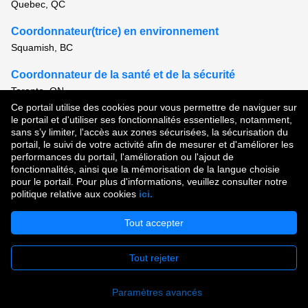
Quebec, QC
Coordonnateur(trice) en environnement
Squamish, BC
Coordonnateur de la santé et de la sécurité
Toronto, ON
Ce portail utilise des cookies pour vous permettre de naviguer sur
Voir tous les postes semblables
le portail et d'utiliser ses fonctionnalités essentielles, notamment,
sans s’y limiter, l'accès aux zones sécurisées, la sécurisation du
portail, le suivi de votre activité afin de mesurer et d'améliorer les
performances du portail, l'amélioration ou l'ajout de
Droit d'auteur © 2026
fonctionnalités, ainsi que la mémorisation de la langue choisie
pour le portail. Pour plus d'informations, veuillez consulter notre
Conditions d'utilisation
|
Politique de confidentialité
|
politique relative aux cookies
ici.
Communauté de talent
Tout accepter
Tout rejeter
Postuler
Paramètres avancés