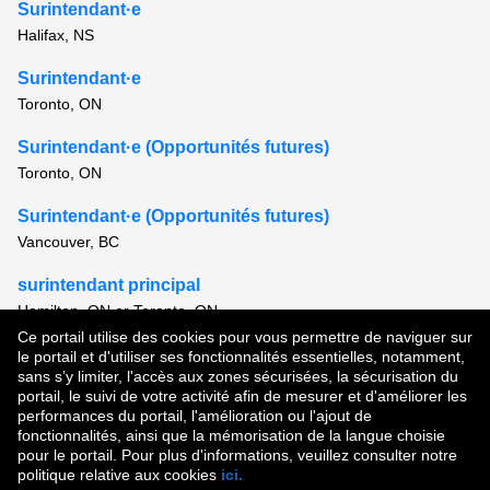
Surintendant·e
Halifax, NS
Surintendant·e
Toronto, ON
Surintendant·e (Opportunités futures)
Toronto, ON
Surintendant·e (Opportunités futures)
Vancouver, BC
surintendant principal
Hamilton, ON or Toronto, ON
Ce portail utilise des cookies pour vous permettre de naviguer sur
Voir tous les postes semblables
le portail et d'utiliser ses fonctionnalités essentielles, notamment,
sans s’y limiter, l'accès aux zones sécurisées, la sécurisation du
portail, le suivi de votre activité afin de mesurer et d'améliorer les
performances du portail, l'amélioration ou l'ajout de
Droit d'auteur © 2026
fonctionnalités, ainsi que la mémorisation de la langue choisie
pour le portail. Pour plus d'informations, veuillez consulter notre
Conditions d'utilisation
|
Politique de confidentialité
|
politique relative aux cookies
ici.