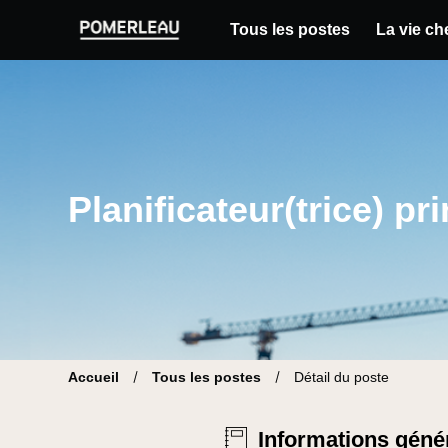
Tous les postes
La vie c
Pomerleau Site carrière | Trouve ton nouvea
Planificateur(trice) pri
Accueil
Tous les postes
Détail du poste
Informations géné