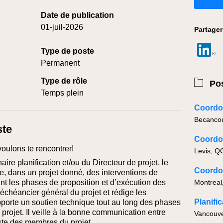
Date de publication
01-juil-2026
Partager
Type de poste
Permanent
Type de rôle
Pos
Temps plein
Coordon
ste
Coordon
voulons te rencontrer!
Levis, Q
ire planification et/ou du Directeur de projet, le
Coordon
le, dans un projet donné, des interventions de
rant les phases de proposition et d’exécution des
Montreal
 l’échéancier général du projet et rédige les
Planific
apporte un soutien technique tout au long des phases
 projet.
Il veille à la bonne communication entre
Vancouve
reste des membres du projet.