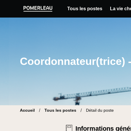
Tous les postes
La vie c
Pomerleau Site carrière | Trouve ton nouvea
Coordonnateur(trice) 
Accueil
Tous les postes
Détail du poste
Informations géné