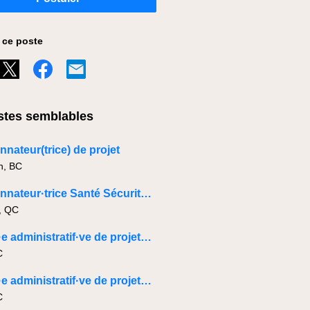
 ce poste
tes semblables
nateur(trice) de projet
h, BC
Coordonnateur·trice Santé Sécurité - Chantier
, QC
Adjoint·e administratif·ve de projets - Bâtiment
C
Adjoint·e administratif·ve de projets - Bâtiment - Baie-Comeau
C