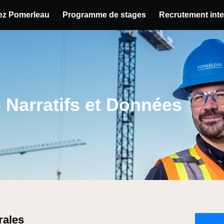
hez Pomerleau
Programme de stages
Recrutement inte
u poste
- Narratifs et Données
rales