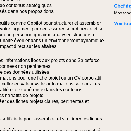
t de contenus stratégiques
Chef de
ilisés dans nos propositions
Moosonee
utils comme Copilot pour structurer et assembler
Voir to
t votre jugement pour en assurer la pertinence et la
ur une personne qui aime analyser, structurer et
 souhaite évoluer dans un environnement dynamique
pact direct sur les affaires.
 les informations liées aux projets dans Salesforce
u données non pertinentes
lité des données utilisées
rmations pour une fiche projet ou un CV corporatif
 mettre en valeur vs les informations secondaires
alité et de cohérence dans les contenus
es narratifs de projets
éer des fiches projets claires, pertinentes et
ce artificielle pour assembler et structurer les fiches
ts générés pour atteindre un haut niveau de qualité